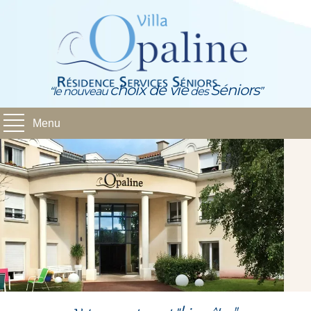
choix de vie
Séniors
“le nouveau
des
”
Menu
La Résidence
Le Cadre de Vie
Les Appartements
Location et Services
Contact
Le Groupe